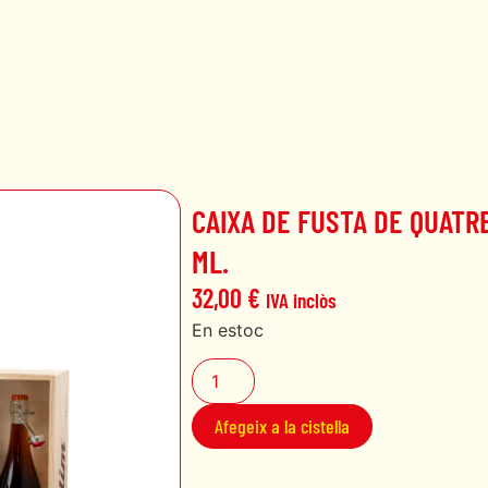
CAIXA DE FUSTA DE QUATR
ML.
32,00
€
IVA inclòs
En estoc
Afegeix a la cistella